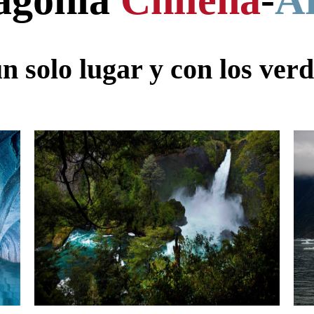
agonia
Chilena
-
A
un solo lugar y con los ver
Aqui