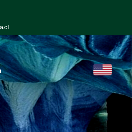
a.cl
o