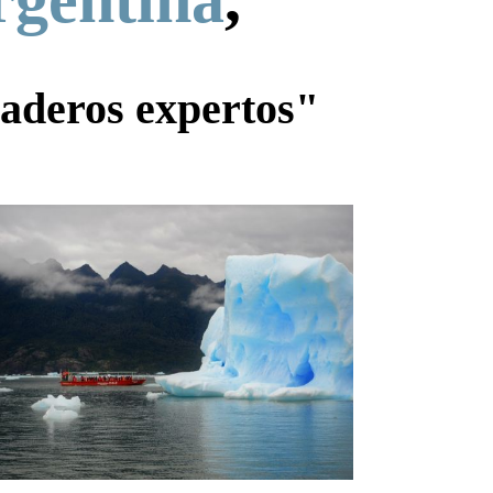
rgentina
,
daderos expertos"
Aqui